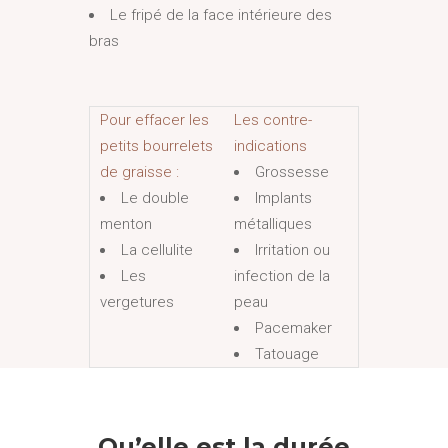
Le fripé de la face intérieure des
bras
Pour effacer les
Les contre-
petits bourrelets
indications
de graisse :
Grossesse
Le double
Implants
menton
métalliques
La cellulite
Irritation ou
Les
infection de la
vergetures
peau
Pacemaker
Tatouage
Qu’elle est la durée