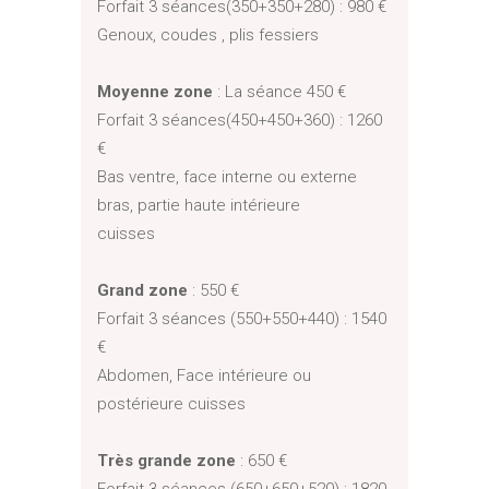
Forfait 3 séances(350+350+280) : 980 €
Genoux, coudes , plis fessiers
Moyenne zone
: La séance 450 €
Forfait 3 séances(450+450+360) : 1260
€
Bas ventre, face interne ou externe
bras, partie haute intérieure
cuisses
Grand zone
: 550 €
Forfait 3 séances (550+550+440) : 1540
€
Abdomen, Face intérieure ou
postérieure cuisses
Très grande zone
: 650 €
Forfait 3 séances (650+650+520) : 1820