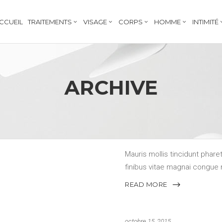
CCUEIL
TRAITEMENTS
VISAGE
CORPS
HOMME
INTIMITÉ
ARCHIVE
octobre 15, 2015
A LAMP LIKE NO 
Mauris mollis tincidunt pharet
finibus vitae magnai congue 
READ MORE
octobre 15, 2015