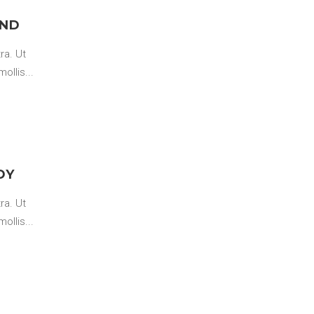
AND
ra. Ut
mollis
DY
ra. Ut
mollis