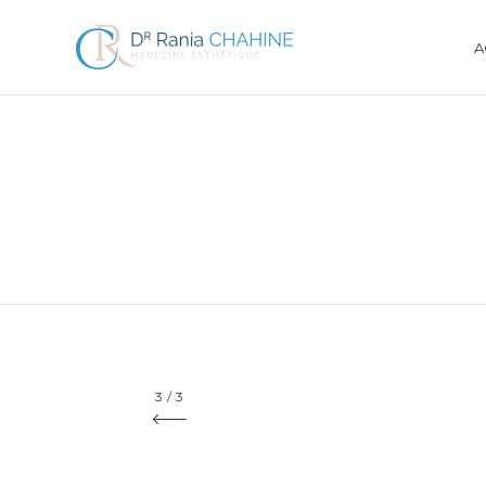
A
3
/
3