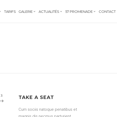
TARIFS
GALERIE
ACTUALITÉS
57 PROMENADE
CONTACT
/
3
TAKE A SEAT
Cum sociis natoque penatibus et
magnis dis necmus parturient