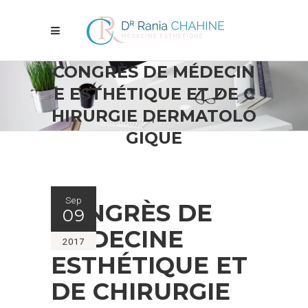
CONGRÈS DE MÉDECIN
E ESTHÉTIQUE ET DE C
HIRURGIE DERMATOLO
GIQUE
Sep
CONGRÈS DE
09
MÉDECINE
2017
ESTHÉTIQUE ET
DE CHIRURGIE