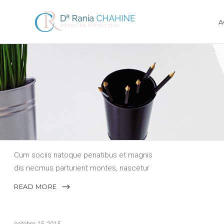
A
octobre 15, 2015
TRIPOD GLEAM
Cum sociis natoque penatibus et magnis
dis necmus parturient montes, nascetur
ridiculus mus. elit quami Donec quam
READ MORE
felis, ultricies pellentesque
octobre 15, 2015