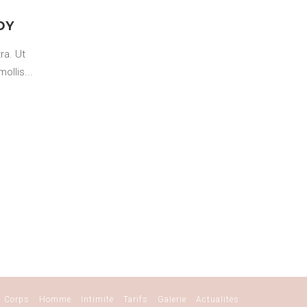
DY
ra. Ut
mollis
Corps
Homme
Intimité
Tarifs
Galerie
Actualités