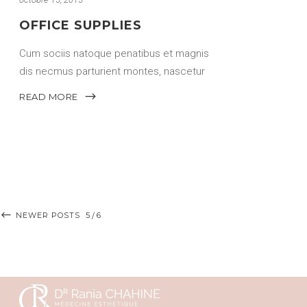
OFFICE SUPPLIES
Cum sociis natoque penatibus et magnis
dis necmus parturient montes, nascetur
ridiculus mus. elit quami Donec quam
READ MORE
felis, ultricies pellentesque
NEWER POSTS
5
6