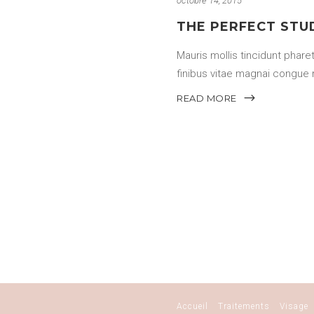
octobre 14, 2015
THE PERFECT STU
Mauris mollis tincidunt pharet
finibus vitae magnai congue 
READ MORE
Accueil
Traitements
Visage