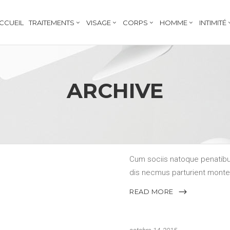
CCUEIL
TRAITEMENTS
VISAGE
CORPS
HOMME
INTIMITÉ
ARCHIVE
octobre 15, 2015
CLEAN BRANDING
Cum sociis natoque penatib
dis necmus parturient monte
ridiculus mus. elit quami D
READ MORE
felis, ultricies pellentesque